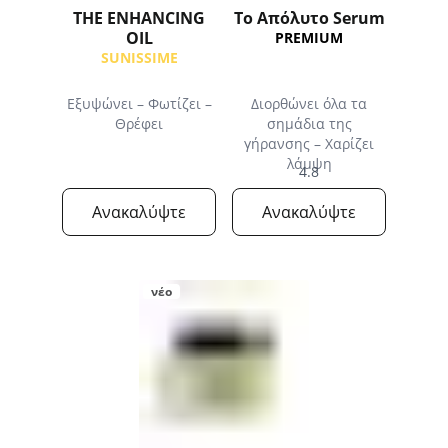
THE ENHANCING
Το Απόλυτο Serum
OIL
PREMIUM
SUNISSIME
Εξυψώνει – Φωτίζει –
Διορθώνει όλα τα
Θρέφει
σημάδια της
γήρανσης – Χαρίζει
λάμψη
4.8
Ανακαλύψτε
Ανακαλύψτε
νέο