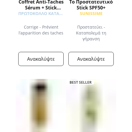
Coffret Anti-Taches
Το Προστατευτικό
Sérum + Stick
Stick SPF50+
Solaire SPF50+
ΠΡΩΤΟΚΟΛΛΟ ΚΑΤΑ ΤΩΝ ΚΗΛΙΔΩΝ
SUNISSIME
Offert
Corrige - Prévient
Προστατεύει -
l’apparition des taches
Καταπολεμά τη
γήρανση
Ανακαλύψτε
Ανακαλύψτε
BEST SELLER