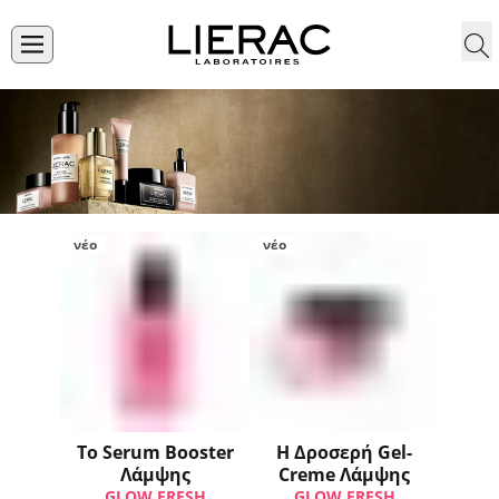
νέο
νέο
Το Serum Booster
H Δροσερή Gel-
Λάμψης
Creme Λάμψης
GLOW FRESH
GLOW FRESH