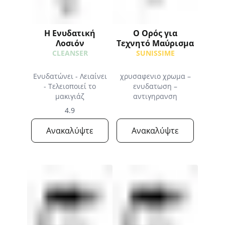
Η Ενυδατική
Ο Ορός για
Λοσιόν
Τεχνητό Μαύρισμα
CLEANSER
SUNISSIME
Ενυδατώνει - Λειαίνει
χρυσαφενιο χρωμα –
- Τελειοποιεί το
ενυδατωση –
μακιγιάζ
αντιγηρανση
4.9
Ανακαλύψτε
Ανακαλύψτε