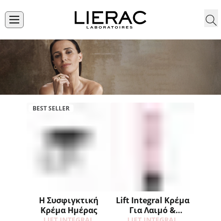
BEST SELLER
Η Συσφιγκτική
Lift Integral Κρέμα
Κρέμα Ημέρας
Για Λαιμό &
Ντεκολτέ
LIFT INTEGRAL
LIFT INTEGRAL