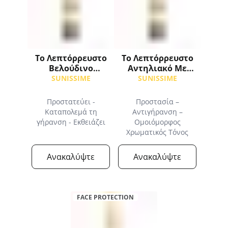
Το Λεπτόρρευστο
Το Λεπτόρρευστο
Βελούδινο
Αντηλιακό Με
Αντηλιακό SPF30
Χρώμα SPF50+
SUNISSIME
SUNISSIME
Προστατεύει -
Προστασία –
Καταπολεμά τη
Αντιγήρανση –
γήρανση - Εκθειάζει
Ομοιόμορφος
Χρωματικός Τόνος
Ανακαλύψτε
Ανακαλύψτε
FACE PROTECTION