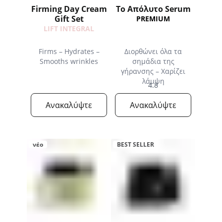
Firming Day Cream
Το Απόλυτο Serum
Gift Set
PREMIUM
LIFT INTEGRAL
Firms – Hydrates –
Διορθώνει όλα τα
Smooths wrinkles
σημάδια της
γήρανσης – Χαρίζει
λάμψη
4.8
Ανακαλύψτε
Ανακαλύψτε
νέο
BEST SELLER