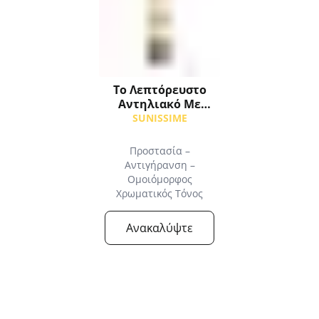
Το Λεπτόρευστο
Αντηλιακό Με
Χρώμα SPF30
SUNISSIME
Προστασία –
Αντιγήρανση –
Ομοιόμορφος
Χρωματικός Τόνος
Ανακαλύψτε