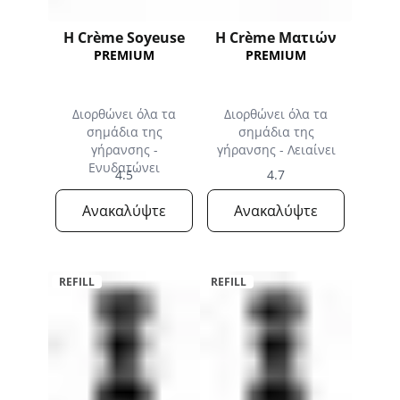
Η Crème Soyeuse
Η Crème Ματιών
PREMIUM
PREMIUM
Διορθώνει όλα τα
Διορθώνει όλα τα
σημάδια της
σημάδια της
γήρανσης -
γήρανσης - Λειαίνει
Ενυδατώνει
4.5
4.7
Ανακαλύψτε
Ανακαλύψτε
REFILL
REFILL