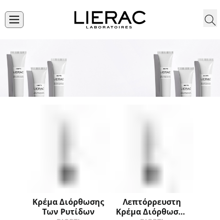
Κρέμα Διόρθωσης
Λεπτόρρευστη
Των Ρυτίδων
Κρέμα Διόρθωσης