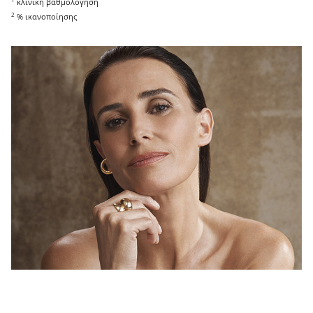
κλινική βαθμολόγηση
2
% ικανοποίησης